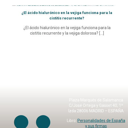
¿El ácido hialurónico en la vejiga funciona para la
cistitis recurrente?
¿El ácido hialurónico en la vejiga funciona para la
cistitis recurrente y la vejiga dolorosa?
[…]
Plaza Marqués de Salamanca
C/José Ortega y Gasset 40, 1º
Izda 28006 MADRID – ESPAÑA
Libro:
Personalidades de España
y sus firmas