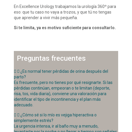
En Excellence Urology trabajamos la urología 360º para
eso: que tu caso no vaya a trozos, y que tú no tengas
que aprender a vivir más pequeña.
Si te limita, ya es motivo suficiente para consultarlo.
Preguntas frecuentes
¿Es normal tener pérdidas de orina después del
parto?
Es frecuente, pero no tienes por qué resignarte. Si las
pérdidas continúan, empeoran o te limitan (deporte,
risa, tos, vida diaria), conviene una valoración para
identificar el tipo de incontinencia y el plan más
adecuado.
¿Cómo sé si lo mío es vejiga hiperactiva o
simplemente estrés?
La urgencia intensa, ir al baño muy a menudo,
levantarte por la noche o no llegar a tiempo son señales