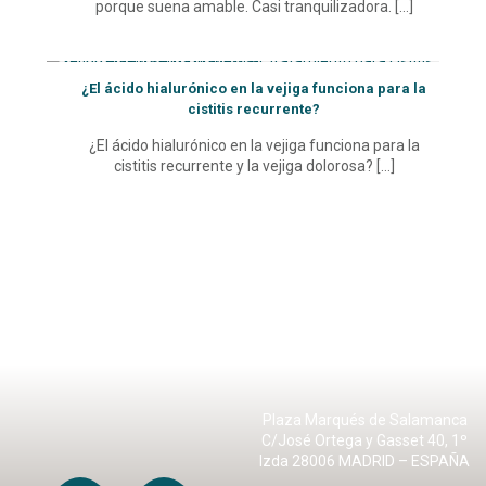
porque suena amable. Casi tranquilizadora.
[…]
¿El ácido hialurónico en la vejiga funciona para la
cistitis recurrente?
¿El ácido hialurónico en la vejiga funciona para la
cistitis recurrente y la vejiga dolorosa?
[…]
Plaza Marqués de Salamanca
C/José Ortega y Gasset 40, 1º
Izda 28006 MADRID – ESPAÑA