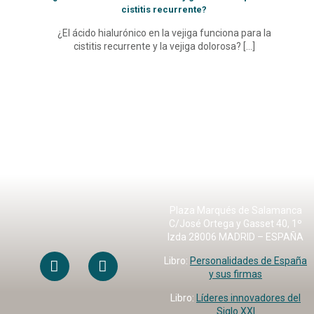
cistitis recurrente?
¿El ácido hialurónico en la vejiga funciona para la
cistitis recurrente y la vejiga dolorosa?
[…]
Plaza Marqués de Salamanca
C/José Ortega y Gasset 40, 1º
Izda 28006 MADRID – ESPAÑA
Libro:
Personalidades de España
y sus firmas
Libro:
Líderes innovadores del
Siglo XXI