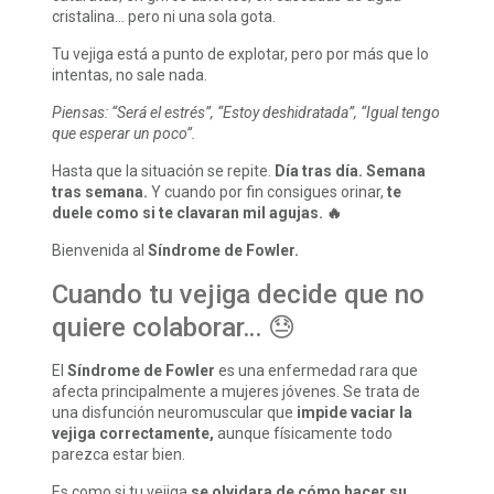
cristalina… pero ni una sola gota.
Tu vejiga está a punto de explotar, pero por más que lo
intentas, no sale nada.
Piensas: “Será el estrés”, “Estoy deshidratada”, “Igual tengo
que esperar un poco”.
Hasta que la situación se repite.
Día tras día. Semana
tras semana.
Y cuando por fin consigues orinar,
te
duele como si te clavaran mil agujas. 🔥
Bienvenida al
Síndrome de Fowler.
Cuando tu vejiga decide que no
quiere colaborar… 😓
El
Síndrome de Fowler
es una enfermedad rara que
afecta principalmente a mujeres jóvenes. Se trata de
una disfunción neuromuscular que
impide vaciar la
vejiga correctamente,
aunque físicamente todo
parezca estar bien.
Es como si tu vejiga
se olvidara de cómo hacer su