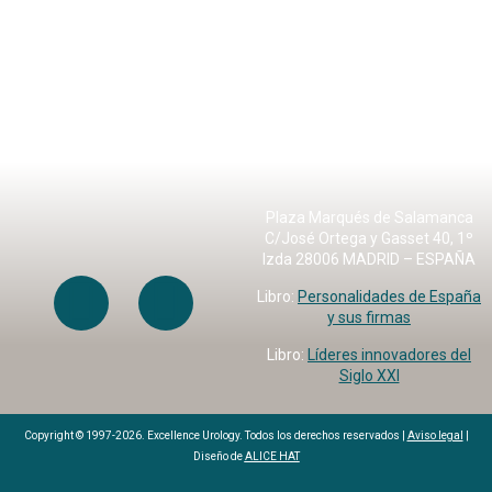
Plaza Marqués de Salamanca
C/José Ortega y Gasset 40, 1º
Izda 28006 MADRID – ESPAÑA
Libro:
Personalidades de España
y sus firmas
Libro:
Líderes innovadores del
Siglo XXI
Copyright © 1997-2026. Excellence Urology. Todos los derechos reservados |
Aviso legal
|
Diseño de
ALICE HAT