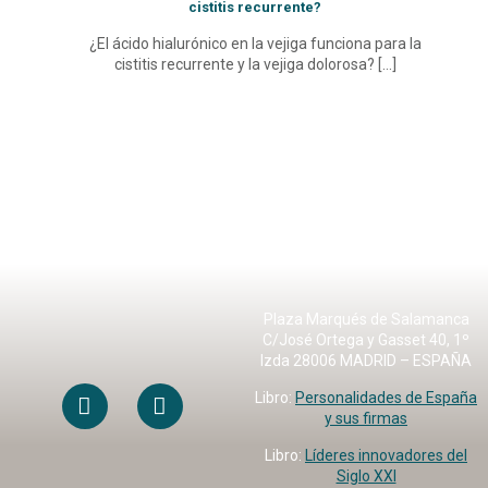
cistitis recurrente?
¿El ácido hialurónico en la vejiga funciona para la
cistitis recurrente y la vejiga dolorosa?
[…]
Plaza Marqués de Salamanca
C/José Ortega y Gasset 40, 1º
Izda 28006 MADRID – ESPAÑA
Libro:
Personalidades de España
y sus firmas
Libro:
Líderes innovadores del
Siglo XXI