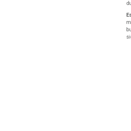
d
E
m
b
si