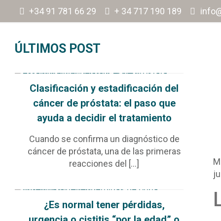
+34 91 781 66 29
+ 34 717 190 189
info
ÚLTIMOS POST
Clasificación y estadificación del
cáncer de próstata: el paso que
ayuda a decidir el tratamiento
Cuando se confirma un diagnóstico de
cáncer de próstata, una de las primeras
M
reacciones del
[…]
ju
¿Es normal tener pérdidas,
urgencia o cistitis “por la edad” o