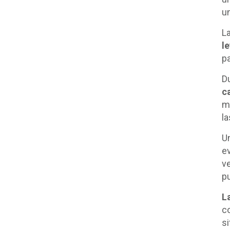
u
L
l
p
D
c
m
l
Un
e
v
p
L
c
s