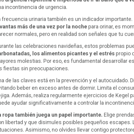
na incontinencia de urgencia.
a frecuencia urinaria también es un indicador importante.
evantas más de una vez por la noche
para orinar, es mo
arecer normales, pero en realidad son señales que tu cue
urante las celebraciones navideñas, estos problemas pue
arbonatadas, los alimentos picantes y el estrés
propio d
ayores molestias. Por eso, es fundamental desarrollar es
as fiestas sin preocupaciones.
a de las claves está en la prevención y el autocuidado. Di
vitando beber en exceso antes de dormir. Limita el consum
ejiga. Además, realiza regularmente ejercicios de Kegel pa
uede ayudar significativamente a controlar la incontinenci
a ropa también juega un papel importante.
Elige prenda
on libertad y que disimules posibles pequeños escapes. 
ituaciones. Asimismo, no olvides llevar contigo protector