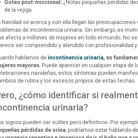
Goteo post-miccional:
¿Notas pequeñas pérdidas desp
de la vejiga.
a Navidad se acerca y con ella llegan las preocupaciones
roblemas de incontinencia urinaria. Sin embargo, es mome
ue afecta a millones de mujeres en todo el mundo. No se 
erece ser comprendido y atendido con profesionalidad y 
uando hablamos de
incontinencia urinaria
, es fundamen
ujeres mayores.
Puede aparecer en cualquier etapa de la
elebraciones navideñas, estos síntomas pueden manifesta
ambios de rutina y los excesos propios de estas fechas.
ero, ¿cómo identificar si realme
ncontinencia urinaria?
os signos pueden ser sutiles pero definitivos. Por ejempl
equeñas pérdidas de orina
, podríamos estar hablando de
na
urgencia repentina e imperiosa de ir al baño que a v